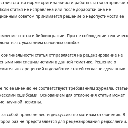
тствия статьи норме оригинальности работы статья отправляет
 Если статья не исправлена или после доработки она не
кционным советом принимается решение о недопустимости ее
рмление статьи и библиографии. При не соблюдении техничес
клоняться с указанием основных ошибок.
 оригинальности статья отправляется на рецензирование не
еными или специалистами в данной тематике. Решение о
ожительных рецензий и доработки статей согласно сделанных
ые по ее мнению не соответствуют требованиям журнала, статьи
ескими ошибками. Основанием для отклонения статьи может
вие научной новизны.
т за собой право не вести дискуссию по мотивам отклонения. В
второй раз не представляется для рецензирования редколлегии