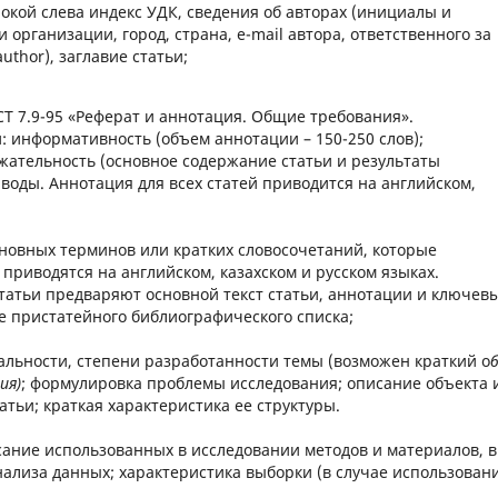
окой слева индекс УДК, сведения об авторах (инициалы и
рганизации, город, страна, e-mail автора, ответственного за
uthor), заглавие статьи;
Т 7.9-95 «Реферат и аннотация. Общие требования».
 информативность (объем аннотации – 150-250 слов);
ржательность (основное содержание статьи и результаты
воды. Аннотация для всех статей приводится на английском,
новных терминов или кратких словосочетаний, которые
приводятся на английском, казахском и русском языках.
татьи предваряют основной текст статьи, аннотации и ключев
е пристатейного библиографического списка;
альности, степени разработанности темы (возможен краткий о
ия)
; формулировка проблемы исследования; описание объекта 
атьи; краткая характеристика ее структуры.
ание использованных в исследовании методов и материалов, в
нализа данных; характеристика выборки (в случае использован