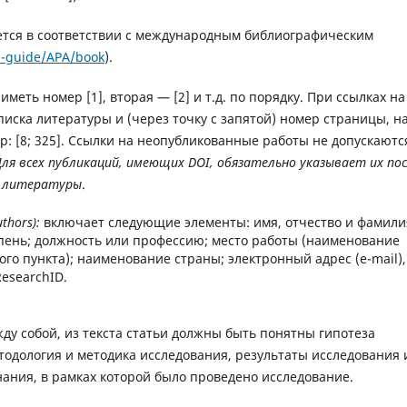
яется в соответствии с международным библиографическим
n-guide/APA/book
).
меть номер [1], вторая — [2] и т.д. по порядку. При ссылках на
писка литературы и (через точку с запятой) номер страницы, н
р: [8; 325]. Ссылки на неопубликованные работы не допускаютс
Для всех публикаций, имеющих DOI, обязательно указывает их по
х литературы
.
thors):
включает следующие элементы: имя, отчество и фамили
епень; должность или профессию; место работы (наименование
го пункта); наименование страны; электронный адрес (e-mail),
ResearchID.
ду собой, из текста статьи должны быть понятны гипотеза
тодология и методика исследования, результаты исследования 
нания, в рамках которой было проведено исследование.