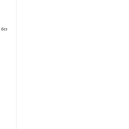
и
без