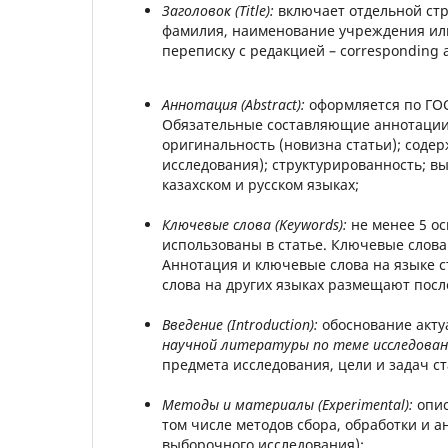
Заголовок (Title):
включает отдельной стр
фамилия, наименование учреждения или о
переписку с редакцией – corresponding a
Аннотация (Abstract):
оформляется по ГОС
Обязательные составляющие аннотации:
оригинальность (новизна статьи); соде
исследования); структурированность; вы
казахском и русском языках;
Ключевые слова (Keywords):
не менее 5 ос
использованы в статье. Ключевые слова 
Аннотация и ключевые слова на языке с
слова на других языках размещают посл
Введение (Introduction):
обоснование акту
научной литературы по теме исследован
предмета исследования, цели и задач ст
Методы и материалы (Experimental):
опис
том числе методов сбора, обработки и а
выборочного исследования);