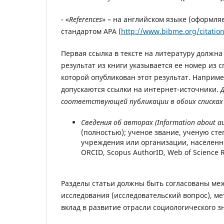
- «
References
» – на английском языке (оформл
стандартом APA (
http://www.bibme.org/citatio
Первая ссылка в тексте на литературу должна и
результат из книги указывается ее номер из с
которой опубликован этот результат. Наприме
допускаются ссылки на интернет-источники.
соответствующей публикации в обоих списка
Сведения об авторах (Information about au
(полностью); ученое звание, ученую ст
учреждения или организации, населенно
ORCID, Scopus AuthorID, Web of Science 
Разделы статьи должны быть согласованы меж
исследования (исследовательский вопрос), ме
вклад в развитие отрасли социологического з