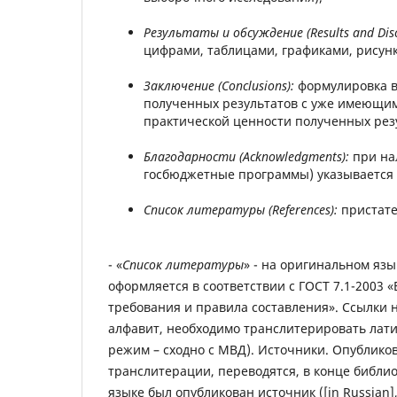
Результаты и обсуждение (Results
and
Dis
цифрами, таблицами, графиками, рисун
Заключение (Conclusions):
формулировка в
полученных результатов с уже имеющим
практической ценности полученных рез
Благодарности (Acknowledgments):
при на
госбюджетные программы) указывается
Список литературы (References):
пристате
- «
Список литературы
» - на оригинальном язы
оформляется в соответствии с ГОСТ 7.1-2003
требования и правила составления». Ссылки 
алфавит, необходимо транслитерировать лати
режим – сходно с МВД). Источники. Опубликов
транслитерации, переводятся, в конце библио
языке был опубликован источник ([in Russian], 