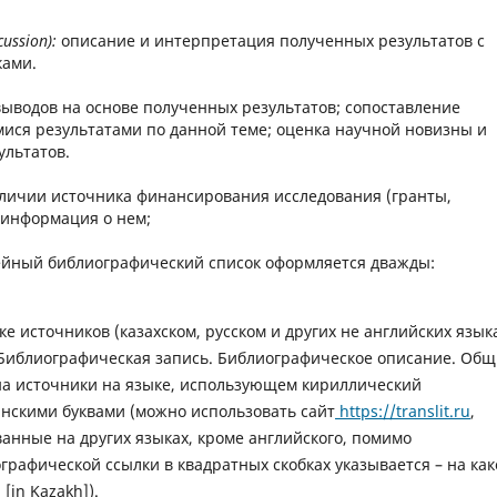
cussion):
описание и интерпретация полученных результатов с
ками.
ыводов на основе полученных результатов; сопоставление
ися результатами по данной теме; оценка научной новизны и
ультатов.
личии источника финансирования исследования (гранты,
 информация о нем;
йный библиографический список оформляется дважды:
ке источников (казахском, русском и других не английских язык
 «Библиографическая запись. Библиографическое описание. Об
на источники на языке, использующем кириллический
нскими буквами (можно использовать сайт
https://translit.ru
,
анные на других языках, кроме английского, помимо
графической ссылки в квадратных скобках указывается – на ка
[in Kazakh]).